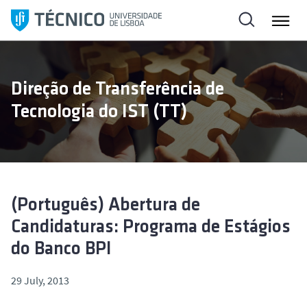
S
k
i
p
t
Direção de Transferência de
o
Tecnologia do IST (TT)
c
o
n
t
e
n
(Português) Abertura de
t
Candidaturas: Programa de Estágios
do Banco BPI
29 July, 2013