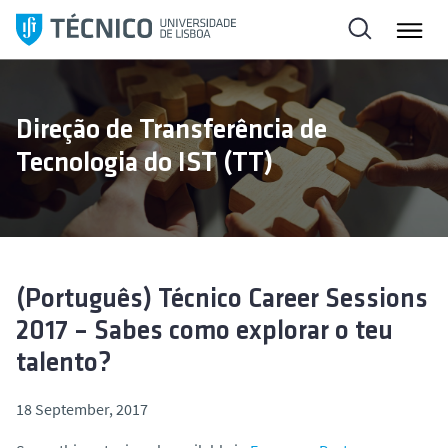
S
k
i
p
t
Direção de Transferência de
o
Tecnologia do IST (TT)
c
o
n
t
e
n
(Português) Técnico Career Sessions
t
2017 – Sabes como explorar o teu
talento?
18 September, 2017