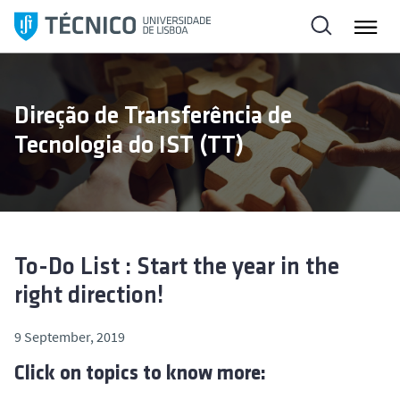
S
k
i
p
t
Direção de Transferência de
o
Tecnologia do IST (TT)
c
o
n
t
e
n
To-Do List : Start the year in the
t
right direction!
9 September, 2019
Click on topics to know more: