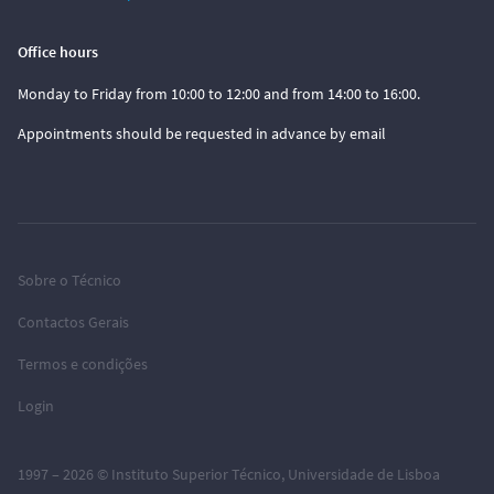
Office hours
Monday to Friday from 10:00 to 12:00 and from 14:00 to 16:00.
Appointments should be requested in advance by email
Sobre o Técnico
Contactos Gerais
Termos e condições
Login
1997 – 2026 ©
Instituto Superior Técnico
,
Universidade de Lisboa