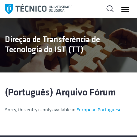
S
k
i
p
t
Direção de Transferência de
o
Tecnologia do IST (TT)
c
o
n
t
e
n
(Português) Arquivo Fórum
t
Sorry, this entry is only available in
European Portuguese
.