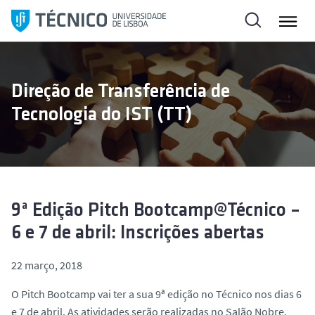
S
a
l
t
a
Direção de Transferência de
r
Tecnologia do IST (TT)
p
a
r
a
o
c
9ª Edição Pitch Bootcamp@Técnico –
o
6 e 7 de abril: Inscrições abertas
n
t
22 março, 2018
e
ú
O Pitch Bootcamp vai ter a sua 9ª edição no Técnico nos dias 6
d
e 7 de abril. As atividades serão realizadas no Salão Nobre,