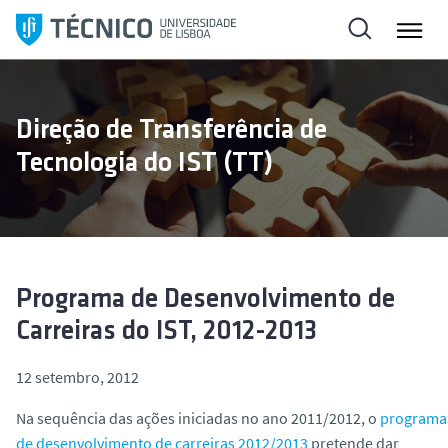
S
a
l
t
a
Direção de Transferência de
r
Tecnologia do IST (TT)
p
a
r
a
o
c
Programa de Desenvolvimento de
o
Carreiras do IST, 2012-2013
n
t
12 setembro, 2012
e
ú
Na sequência das ações iniciadas no ano 2011/2012, o
programa
d
de desenvolvimento de carreiras 2012/2013
pretende dar