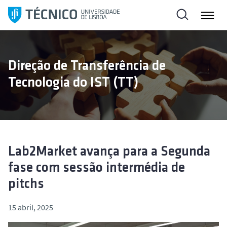
S
a
l
t
a
Direção de Transferência de
r
Tecnologia do IST (TT)
p
a
r
a
o
c
Lab2Market avança para a Segunda
o
fase com sessão intermédia de
n
pitchs
t
e
15 abril, 2025
ú
d