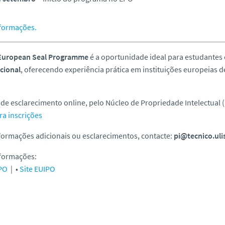
nformações.
European Seal Programme
é a oportunidade ideal para estudante
cional
, oferecendo experiência prática em instituições europeias d
de esclarecimento online, pelo Núcleo de Propriedade Intelectual (N
ra inscrições
formações adicionais ou esclarecimentos, contacte:
pi@tecnico.uli
nformações:
EPO
| •
Site EUIPO