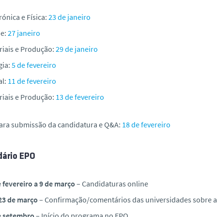
rónica e Física:
23 de janeiro
e:
27 janeiro
riais e Produção:
29 de janeiro
gia:
5 de fevereiro
al:
11 de fevereiro
riais e Produção:
13 de fevereiro
para submissão da candidatura e Q&A:
18 de fevereiro
dário EPO
 fevereiro a 9 de março
– Candidaturas online
 23 de março
– Confirmação/comentários das universidades sobre a 
e setembro
– Início do programa no EPO