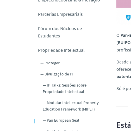
o
Parcerias Empresariais
Fórum dos Núcleos de
O
Pan-
Estudantes
(EUIPO
profis
Propriedade Intelectual
Desde a
Proteger
oferec
Divulgação de PI
patente
IP Talks: Sessões sobre
Só é po
Propriedade Intelectual
Modular Intellectual Property
Education Framework (MIPEF)
Pan European Seal
Está