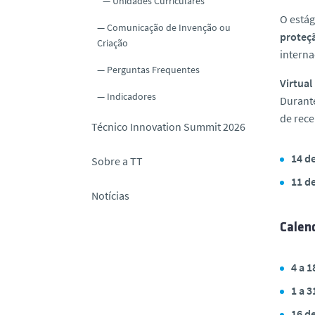
Unidades Curriculares
O está
Comunicação de Invenção ou
proteçã
Criação
interna
Perguntas Frequentes
Virtual
Indicadores
Durante
de rece
Técnico Innovation Summit 2026
14 de
Sobre a TT
11 de
Notícias
Calen
4 a 1
1 a 
16 d