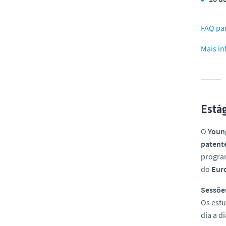
FAQ par
Mais i
Está
O
Youn
patent
progra
do
Euro
Sessõe
Os estu
dia a d