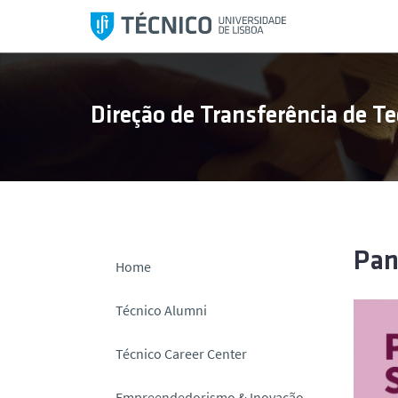
S
a
l
t
a
Direção de Transferência de Te
r
p
a
r
a
o
c
Pan
Home
o
n
Técnico Alumni
t
e
Técnico Career Center
ú
d
Empreendedorismo & Inovação