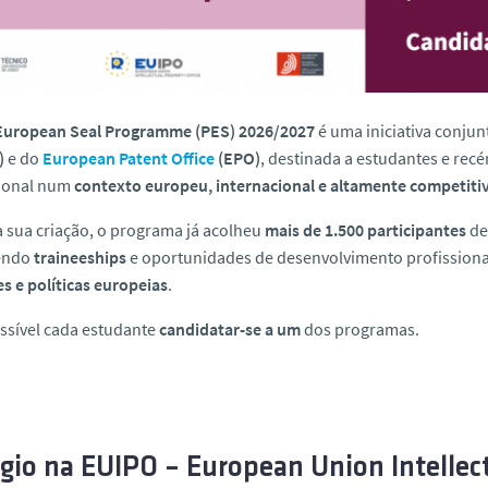
European Seal Programme (PES) 2026/2027
é uma iniciativa conju
)
e do
European Patent Office
(EPO)
, destinada a estudantes e rec
sional num
contexto europeu, internacional e altamente competiti
 sua criação, o programa já acolheu
mais de 1.500 participantes
de
endo
traineeships
e oportunidades de desenvolvimento profissiona
s e políticas europeias
.
ssível cada estudante
candidatar-se a um
dos programas.
gio na EUIPO – European Union Intellect