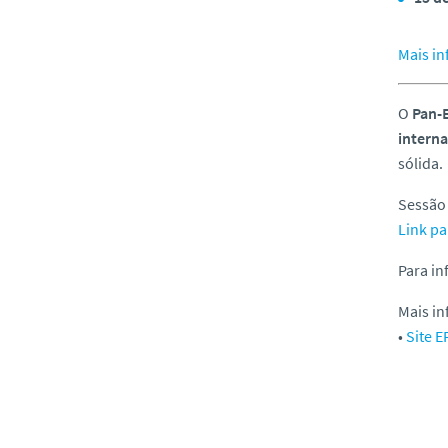
Mais i
O
Pan-
interna
sólida.
Sessão 
Link pa
Para in
Mais i
•
Site 