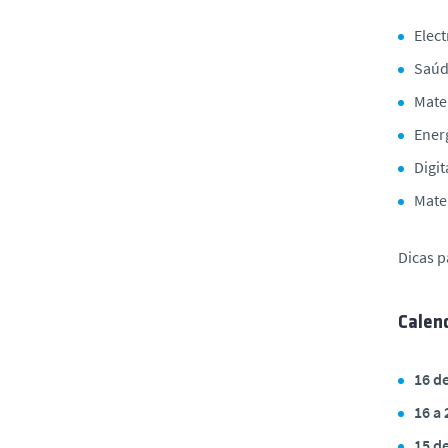
Elect
Saúd
Mate
Ener
Digit
Mate
Dicas 
Calen
16 de
16 a
15 d