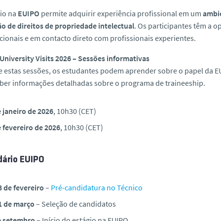
gio na
EUIPO
permite adquirir experiência profissional em um
ambie
o de direitos de propriedade intelectual
. Os participantes têm a 
cionais e em contacto direto com profissionais experientes.
 University Visits 2026 – Sessões informativas
 estas sessões, os estudantes podem aprender sobre o papel da EUI
ber informações detalhadas sobre o programa de traineeship.
 janeiro de 2026
, 10h30 (CET)
 fevereiro de 2026
, 10h30 (CET)
dário EUIPO
8 de fevereiro
–
Pré-candidatura no Técnico
31 de março
–
Seleção de candidatos
e setembro
– Início do estágio na EUIPO