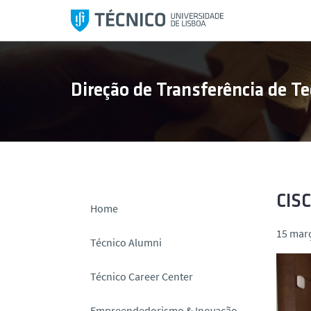
S
a
l
t
a
Direção de Transferência de Te
r
p
a
r
a
o
c
CISC
Home
o
15 mar
n
Técnico Alumni
t
e
Técnico Career Center
ú
d
Empreendedorismo & Inovação