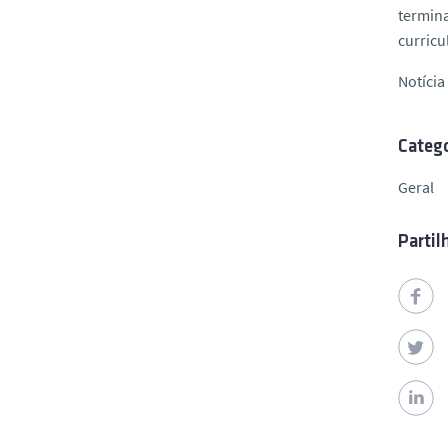
termina
curricu
Notíci
Catego
Geral
Partil