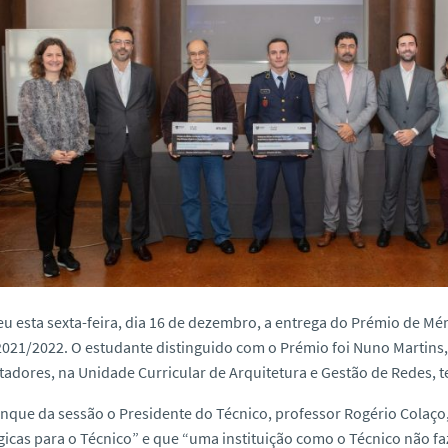
u esta sexta-feira, dia 16 de dezembro, a entrega do Prémio de M
021/2022. O estudante distinguido com o Prémio foi Nuno Martins,
dores, na Unidade Curricular de Arquitetura e Gestão de Redes, te
nque da sessão o Presidente do Técnico, professor Rogério Colaço
gicas para o Técnico” e que “uma instituição como o Técnico não fa