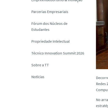
o
Parcerias Empresariais
Fórum dos Núcleos de
Estudantes
Propriedade Intelectual
Técnico Innovation Summit 2026
Sobre a TT
Notícias
Decorre
Redes 2
Computa
No arra
estraté