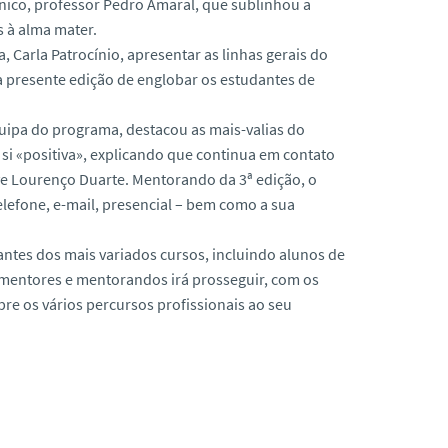
cnico, professor Pedro Amaral, que sublinhou a
s à alma mater.
 Carla Patrocínio, apresentar as linhas gerais do
a presente edição de englobar os estudantes de
quipa do programa, destacou as mais-valias do
si «positiva», explicando que continua em contato
ve Lourenço Duarte. Mentorando da 3ª edição, o
elefone, e-mail, presencial – bem como a sua
ntes dos mais variados cursos, incluindo alunos de
e mentores e mentorandos irá prosseguir, com os
re os vários percursos profissionais ao seu