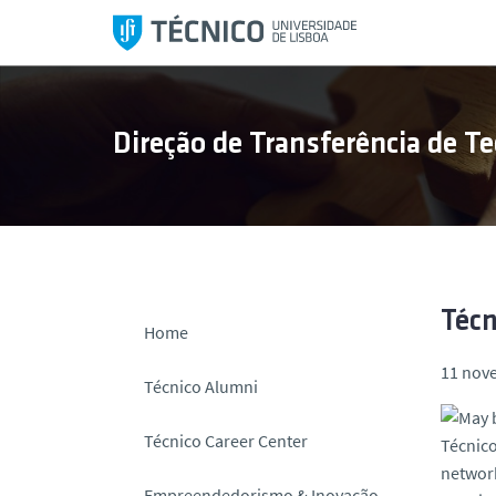
S
a
l
t
a
Direção de Transferência de Te
r
p
a
r
a
o
c
Técn
Home
o
11 nov
n
Técnico Alumni
t
e
Técnico Career Center
Técnico
ú
network
d
Empreendedorismo & Inovação