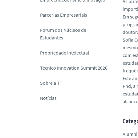
As prim
o
importâ
Parcerias Empresariais
Em segu
program
Fórum dos Núcleos de
doutor
Estudantes
Sofia C
mesmo, 
Propriedade Intelectual
com est
estudan
Técnico Innovation Summit 2026
frequên
Este an
Sobre a TT
Phd, a 
estudan
Notícias
alcance
Catego
Alumni