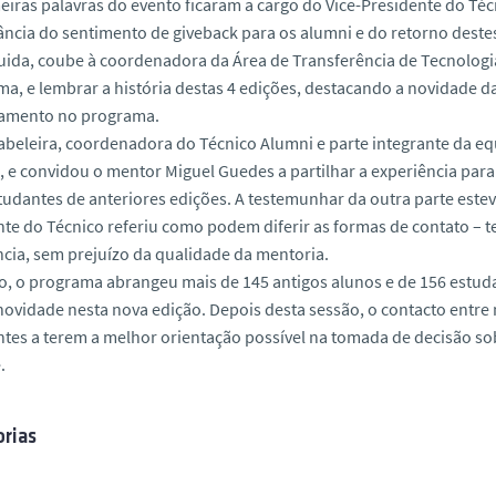
eiras palavras do evento ficaram a cargo do Vice-Presidente do Té
ncia do sentimento de giveback para os alumni e do retorno deste
ida, coube à coordenadora da Área de Transferência de Tecnologia,
a, e lembrar a história destas 4 edições, destacando a novidade d
amento no programa.
abeleira, coordenadora do Técnico Alumni e parte integrante da e
e convidou o mentor Miguel Guedes a partilhar a experiência para 
udantes de anteriores edições. A testemunhar da outra parte este
te do Técnico referiu como podem diferir as formas de contato – t
cia, sem prejuízo da qualidade da mentoria.
o, o programa abrangeu mais de 145 antigos alunos e de 156 estuda
novidade nesta nova edição. Depois desta sessão, o contacto entr
tes a terem a melhor orientação possível na tomada de decisão sob
.
rias