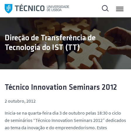
S
a
l
t
a
Direção de Transferência de
r
Tecnologia do IST (TT)
p
a
r
a
o
c
Técnico Innovation Seminars 2012
o
n
2 outubro, 2012
t
Inicia-se na quarta-feira dia 3 de outubro pelas 18:30 o ciclo
e
de seminários “Técnico Innovation Seminars 2012” dedicados
ú
ao tema da inovação e do empreendedorismo. Estes
d