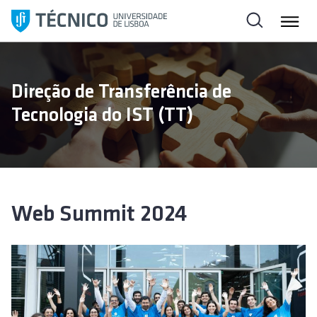
S
a
l
t
a
Direção de Transferência de
r
Tecnologia do IST (TT)
p
a
r
a
o
c
Web Summit 2024
o
n
t
e
ú
d