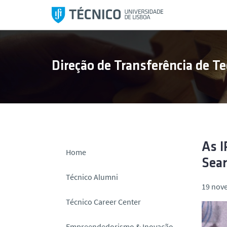
S
a
l
t
a
Direção de Transferência de Te
r
p
a
r
a
o
c
As I
Home
o
Sea
n
Técnico Alumni
t
19 nov
e
Técnico Career Center
ú
d
Empreendedorismo & Inovação