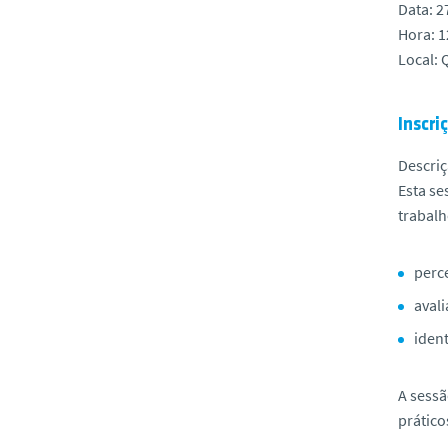
Data: 
Hora: 
Local: 
Inscri
Descri
Esta se
trabalh
perce
avali
iden
A sess
prático