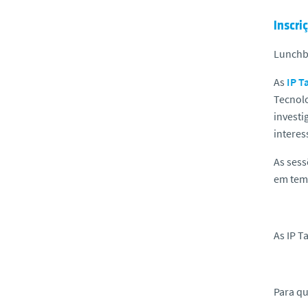
Inscri
Lunchbo
As
IP T
Tecnolo
investi
interes
As sess
em tema
As IP T
Para qu