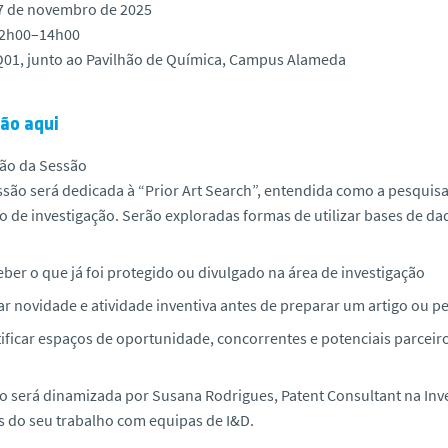
27 de novembro de 2025
12h00–14h00
Q01, junto ao Pavilhão de Química, Campus Alameda
ção aqui
ção da Sessão
ssão será dedicada à “Prior Art Search”, entendida como a pesquisa
o de investigação. Serão exploradas formas de utilizar bases de da
ber o que já foi protegido ou divulgado na área de investigação
ar novidade e atividade inventiva antes de preparar um artigo ou p
tificar espaços de oportunidade, concorrentes e potenciais parceir
ão será dinamizada por
Susana Rodrigues
,
Patent Consultant na Inv
s do seu trabalho com equipas de I&D.