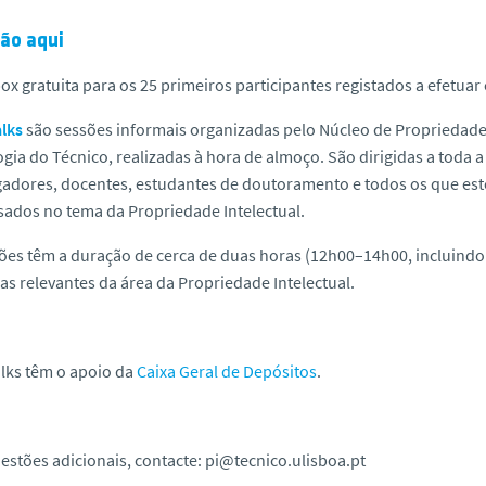
ção aqui
x gratuita para os 25 primeiros participantes registados a efetuar c
alks
são sessões informais organizadas pelo Núcleo de Propriedade 
gia do Técnico, realizadas à hora de almoço. São dirigidas a tod
gadores, docentes, estudantes de doutoramento e todos os que est
sados no tema da Propriedade Intelectual.
ões têm a duração de cerca de duas horas (12h00–14h00, incluindo
s relevantes da área da Propriedade Intelectual.
alks têm o apoio da
Caixa Geral de Depósitos
.
estões adicionais, contacte:
pi@tecnico.ulisboa.pt