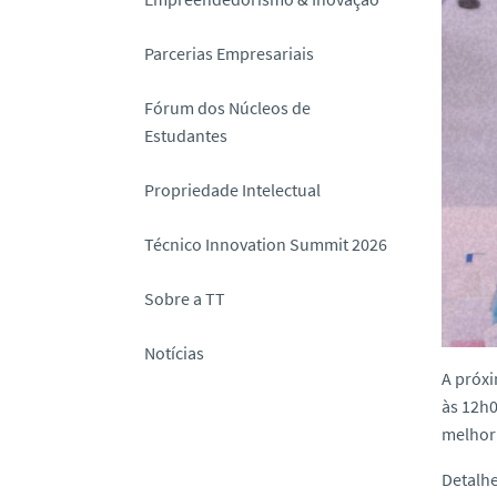
o
Parcerias Empresariais
Fórum dos Núcleos de
Estudantes
Propriedade Intelectual
Técnico Innovation Summit 2026
Sobre a TT
Notícias
A próx
às
12h
melhor 
Detalh