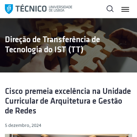
S
a
l
t
a
Direção de Transferência de
r
Tecnologia do IST (TT)
p
a
r
a
o
c
Cisco premeia excelência na Unidade
o
Curricular de Arquitetura e Gestão
n
de Redes
t
e
5 dezembro, 2024
ú
d