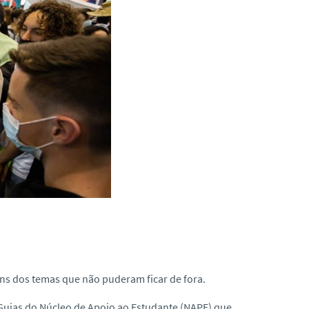
uns dos temas que não puderam ficar de fora.
Guias do Núcleo de Apoio ao Estudante (NAPE) que