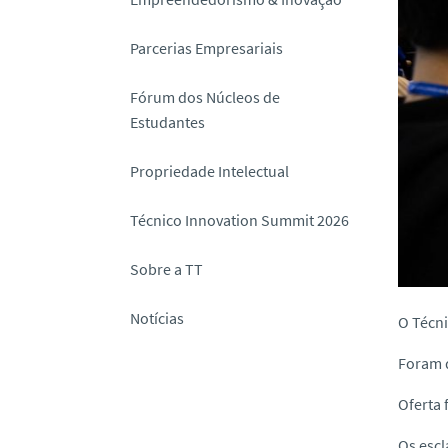
o
Parcerias Empresariais
Fórum dos Núcleos de
Estudantes
Propriedade Intelectual
Técnico Innovation Summit 2026
Sobre a TT
Notícias
O Técni
Foram q
Oferta 
Os escl