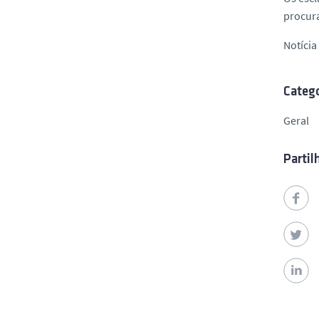
procura
Notíci
Catego
Geral
Partil