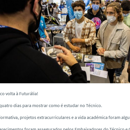
co volta à Futurália!
uatro dias para mostrar como é estudar no Técnico.
formativa, projetos extracurriculares e a vida académica foram alg
arecimentos foram assegurados pelos Embaixadores do Técnico e 