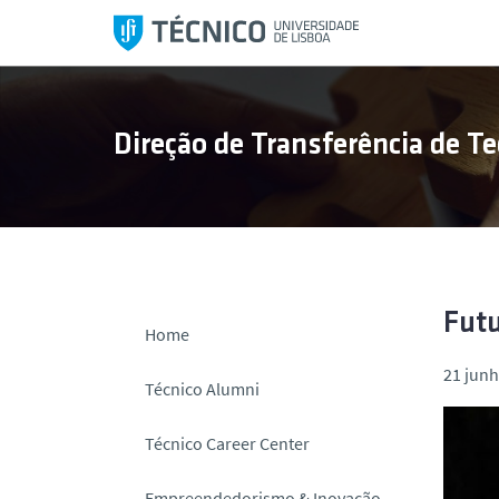
S
a
l
t
a
Direção de Transferência de Te
r
p
a
r
a
o
c
Futu
Home
o
21 junh
n
Técnico Alumni
t
e
Técnico Career Center
ú
d
Empreendedorismo & Inovação