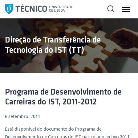
S
a
l
t
a
Direção de Transferência de
r
Tecnologia do IST (TT)
p
a
r
a
o
c
Programa de Desenvolvimento de
o
Carreiras do IST, 2011-2012
n
t
6 setembro, 2011
e
ú
Está disponível do documento do Programa de
d
Desenvolvimento de Carreiras do IST para o ano lectivo 2011-