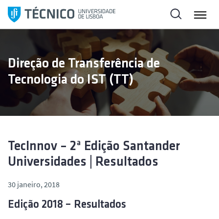
S
a
l
t
a
Direção de Transferência de
r
Tecnologia do IST (TT)
p
a
r
a
o
c
TecInnov – 2ª Edição Santander
o
Universidades | Resultados
n
t
30 janeiro, 2018
e
ú
Edição 2018 – Resultados
d