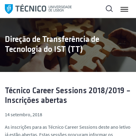
S
a
l
t
a
Direção de Transferência de
r
Tecnologia do IST (TT)
p
a
r
a
o
c
Técnico Career Sessions 2018/2019 –
o
Inscrições abertas
n
t
14 setembro, 2018
e
ú
As inscrições para as Técnico Career Sessions deste ano letivo
d
já estão abertas. Estas sessões procuram informar os