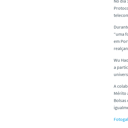
No dia 
Protoco
telecom
Durante
“uma fo
em Port
realçan
Wu Hao
a parti
univers
A cola
Mérito
Bolsas 
igualm
Fotogal