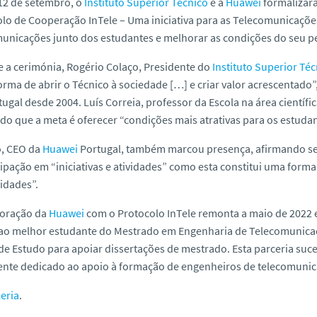
12 de setembro, o
Instituto Superior Técnico
e a
Huawei
formalizar
lo de Cooperação InTele – Uma iniciativa para as Telecomunicações.
unicações junto dos estudantes e melhorar as condições do seu p
 a cerimónia, Rogério Colaço, Presidente do
Instituto Superior Té
rma de abrir o Técnico à sociedade […] e criar valor acrescentad
ugal desde 2004. Luís Correia, professor da Escola na área científi
do que a meta é oferecer “condições mais atrativas para os estuda
, CEO da
Huawei
Portugal, também marcou presença, afirmando se
cipação em “iniciativas e atividades” como esta constitui uma form
idades”.
boração da
Huawei
com o Protocolo InTele remonta a maio de 2022 e
 ao melhor estudante do Mestrado em Engenharia de Telecomunica
de Estudo para apoiar dissertações de mestrado. Esta parceria su
ente dedicado ao apoio à formação de engenheiros de telecomunic
eria
.