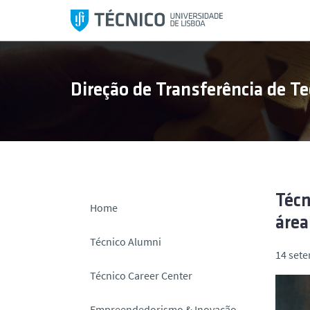
S
a
l
t
a
Direção de Transferência de Te
r
p
a
r
a
o
c
Técn
Home
o
área
n
Técnico Alumni
t
14 set
e
Técnico Career Center
ú
d
Empreendedorismo & Inovação