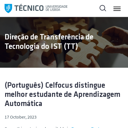
S
k
i
p
t
Direção de Transferência de
o
Tecnologia do IST (TT)
c
o
n
t
e
n
(Português) Celfocus distingue
t
melhor estudante de Aprendizagem
Automática
17 October, 2023