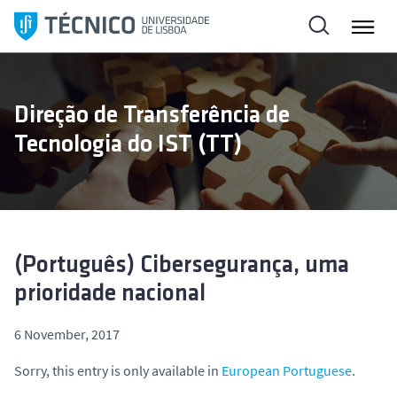
S
k
i
p
t
Direção de Transferência de
o
Tecnologia do IST (TT)
c
o
n
t
e
n
(Português) Cibersegurança, uma
t
prioridade nacional
6 November, 2017
Sorry, this entry is only available in
European Portuguese
.