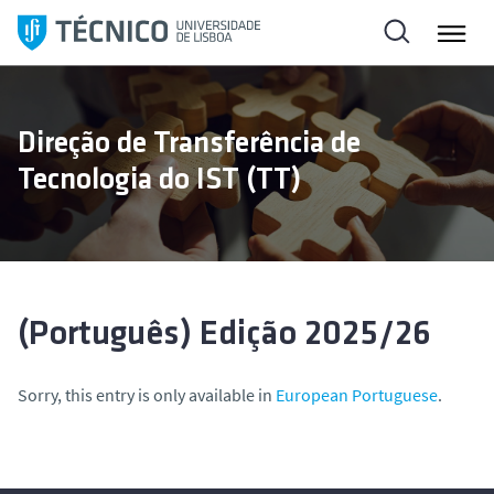
S
k
i
p
t
Direção de Transferência de
o
Tecnologia do IST (TT)
c
o
n
t
e
n
(Português) Edição 2025/26
t
Sorry, this entry is only available in
European Portuguese
.