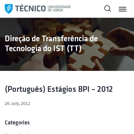
S
k
i
p
t
Direção de Transferência de
o
Tecnologia do IST (TT)
c
o
n
t
e
n
(Português) Estágios BPI – 2012
t
26 July, 2012
Categories