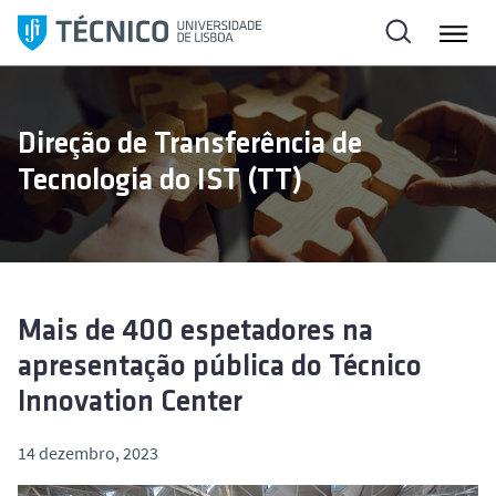
S
a
l
t
a
Direção de Transferência de
r
Tecnologia do IST (TT)
p
a
r
a
o
c
Mais de 400 espetadores na
o
apresentação pública do Técnico
n
Innovation Center
t
e
14 dezembro, 2023
ú
d