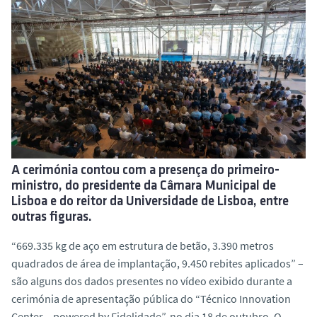
o
A cerimónia contou com a presença do primeiro-
ministro, do presidente da Câmara Municipal de
Lisboa e do reitor da Universidade de Lisboa, entre
outras figuras.
“669.335 kg de aço em estrutura de betão, 3.390 metros
quadrados de área de implantação, 9.450 rebites aplicados” –
são alguns dos dados presentes no vídeo exibido durante a
cerimónia de apresentação pública do “Técnico Innovation
Center – powered by Fidelidade”, no dia 18 de outubro. O